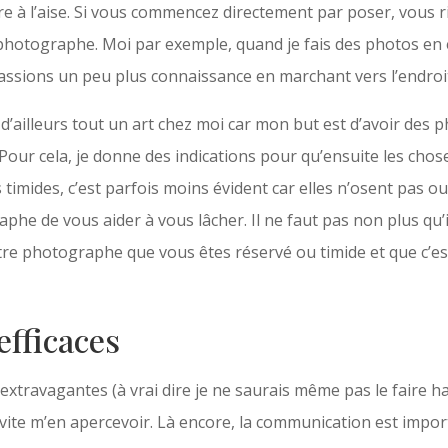
 à l’aise. Si vous commencez directement par poser, vous ri
 photographe. Moi par exemple, quand je fais des photos en
 fassions un peu plus connaissance en marchant vers l’endroi
t d’ailleurs tout un art chez moi car mon but est d’avoir des
 Pour cela, je donne des indications pour qu’ensuite les chos
imides, c’est parfois moins évident car elles n’osent pas ou n
he de vous aider à vous lâcher. Il ne faut pas non plus qu’i
votre photographe que vous êtes réservé ou timide et que c’
efficaces
xtravagantes (à vrai dire je ne saurais même pas le faire ha
is vite m’en apercevoir. Là encore, la communication est impor